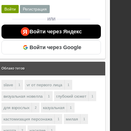
Войти
Регистрация
ИЛИ
Я
Войти через Яндекс
Войти через Google
Облако тегов
slave
vr от первого лица
1
1
визуальная новелла
глубокий сюжет
1
1
для взрослых
казуальная
2
1
кастомизация персонажа
милая
1
1
нагота
насилие
2
1