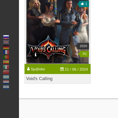
1
2020
PC
Sp@ider
21 / 06 / 2024
Void's Calling