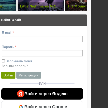
s:
Little Nightmares VR:
The Mound: Omen of
Altered Echoes
Cthulhu
Войти на сайт
E-mail
Пароль
Запомнить меня
Забыли пароль?
Войти
Регистрация
ИЛИ
Я
Войти через Яндекс
Войти через Google