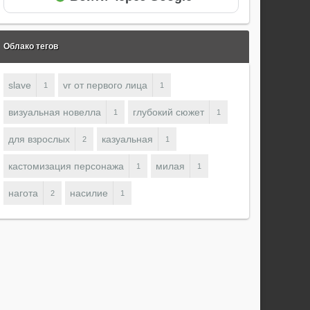
Облако тегов
slave
vr от первого лица
1
1
визуальная новелла
глубокий сюжет
1
1
для взрослых
казуальная
2
1
кастомизация персонажа
милая
1
1
нагота
насилие
2
1