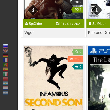
2019
PS 4
Sp@ider
Sp@ider
21 / 01 / 2021
Vigor
Killzone: S
0
2196
0