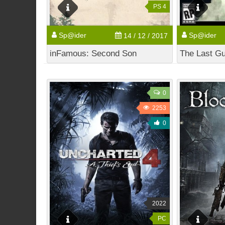
PS 4
Sp@ider
Sp@ider
14 / 12 / 2017
inFamous: Second Son
The Last Gu
0
2253
0
2022
PC