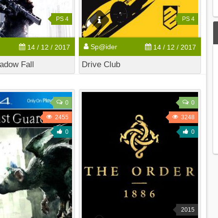
PS 4
PS 4
Sp@ider
14 / 12 / 2017
14 / 12 / 2017
hadow Fall
Drive Club
0
0
2455
3248
0
0
2015