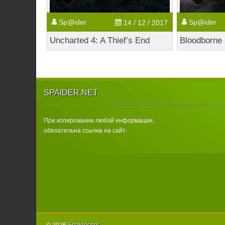
Sp@ider
Sp@ider
14 / 12 / 2017
Uncharted 4: A Thief’s End
Bloodborne
SPAIDER.NET
При копировании любой информации,
обязательна ссылка на сайт.