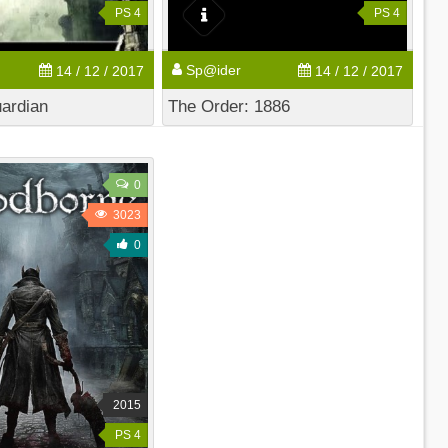
PS 4
PS 4
Sp@ider
14 / 12 / 2017
14 / 12 / 2017
ardian
The Order: 1886
0
3023
0
2015
PS 4