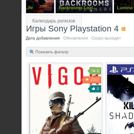
Away From Life
Backrooms Lost
Lumina 
Runners
Календарь релизов
Игры Sony Playstation 4
Дата добавления
Обновления
Скоро выходят
Показать фильтр
0
2242
0