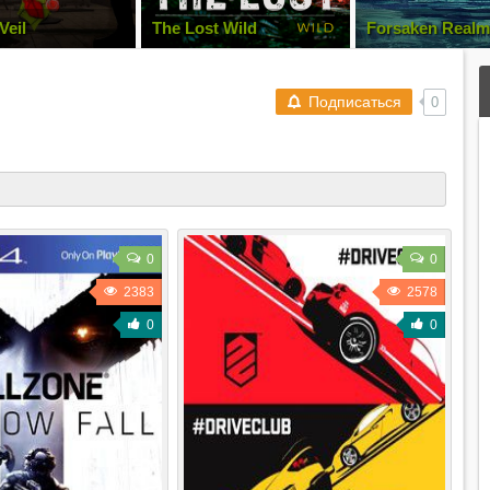
Veil
The Lost Wild
Forsaken Realm
Vahrin's Call
Подписаться
0
0
0
2383
2578
0
0