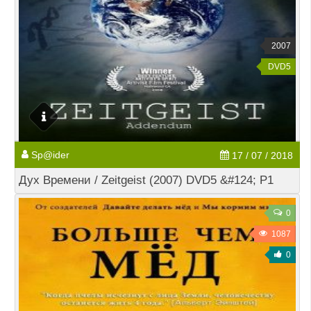
2007
DVD5
Sp@ider
17 / 07 / 2018
Дух Времени / Zeitgeist (2007) DVD5 &#124; P1
0
1087
0