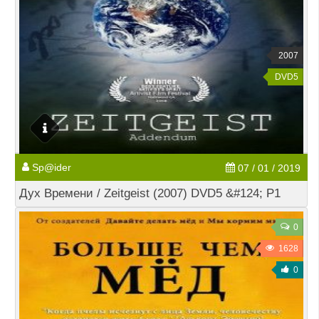
2007
DVD5
Sp@ider
07 / 01 / 2019
Дух Времени / Zeitgeist (2007) DVD5 &#124; P1
0
1628
0