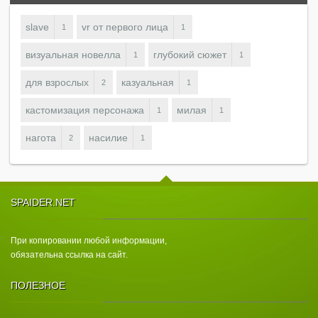
slave
vr от первого лица
1
1
визуальная новелла
глубокий сюжет
1
1
для взрослых
казуальная
2
1
кастомизация персонажа
милая
1
1
нагота
насилие
2
1
SPAIDER.NET
При копировании любой информации,
обязательна ссылка на сайт.
ПОЛЕЗНОЕ