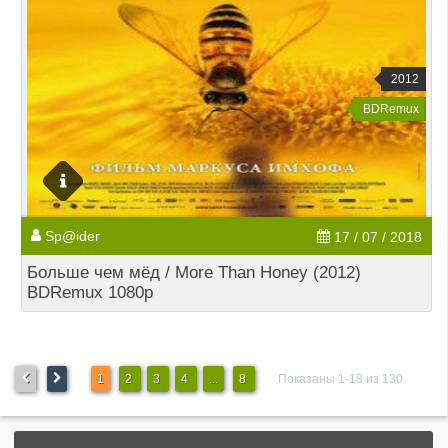
2012
BDRemux
Sp@ider
17 / 07 / 2018
Больше чем мёд / More Than Honey (2012)
BDRemux 1080p
1
2
3
4
...
8
Показаны 1-18 из 130