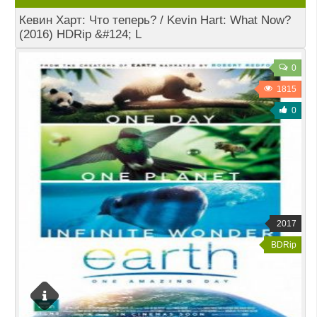
Кевин Харт: Что теперь? / Kevin Hart: What Now?
(2016) HDRip &#124; L
0
1815
0
2017
BDRip