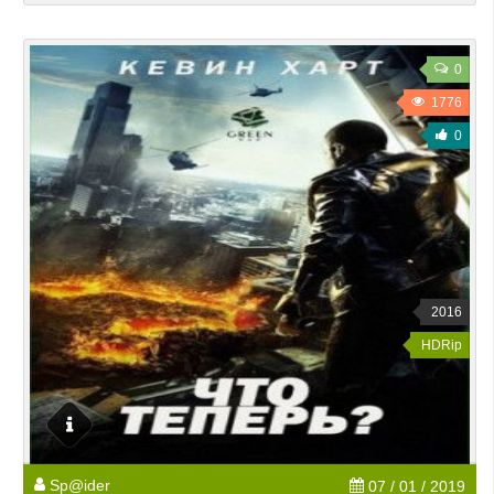
0
1776
0
2016
HDRip
Sp@ider
07 / 01 / 2019