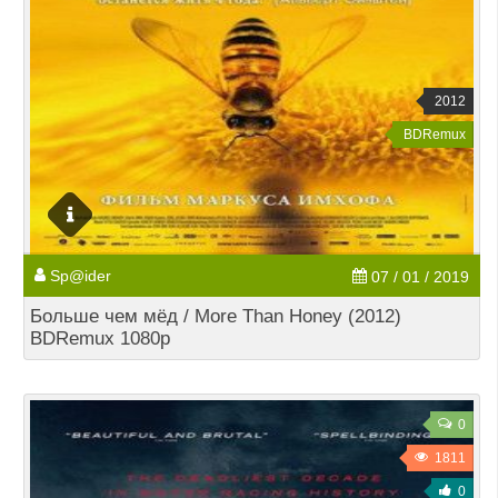
2012
BDRemux
Sp@ider
07 / 01 / 2019
Больше чем мёд / More Than Honey (2012)
BDRemux 1080p
0
1811
0