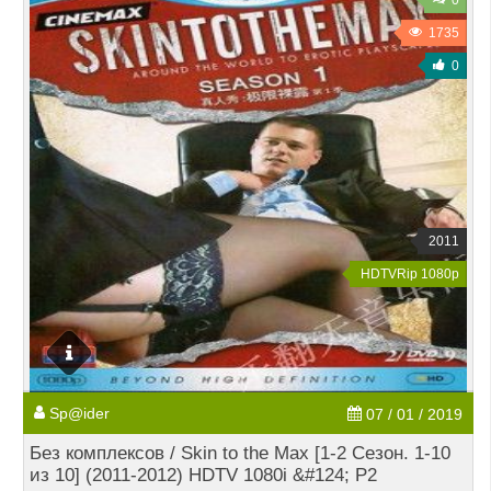
0
1735
0
2011
HDTVRip 1080p
Sp@ider
07 / 01 / 2019
Без комплексов / Skin to the Max [1-2 Сезон. 1-10
из 10] (2011-2012) HDTV 1080i &#124; P2