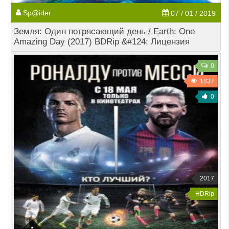
Sp@ider
07 / 01 / 2019
Земля: Один потрясающий день / Earth: One
Amazing Day (2017) BDRip &#124; Лицензия
0
1837
0
2017
HDRip