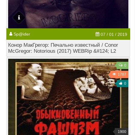
Sp@ider
07 / 01 / 2019
Конор МакГрегор: Печально известный / Conor
McGregor: Notorious (2017) WEBRip &#124; L2
0
1787
0
1900