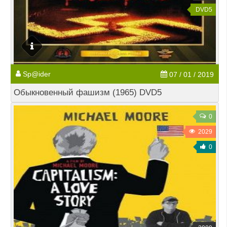
DVD5
Sp@ider
07 / 01 / 2019
Обыкновенный фашизм (1965) DVD5
0
2029
0