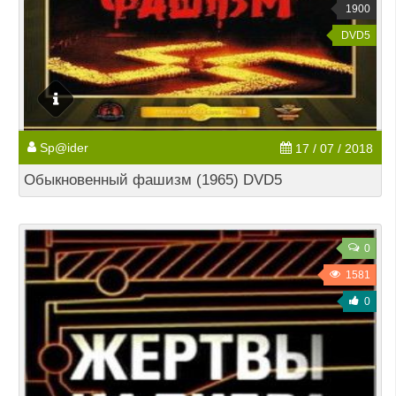
1900
DVD5
Sp@ider
17 / 07 / 2018
Обыкновенный фашизм (1965) DVD5
0
1581
0