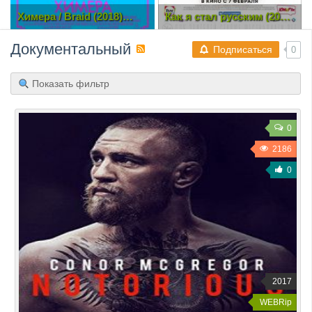
Как я стал русским (2019)
Дуайт в сияющих
CAMRip 720p
доспехах (2019)
Документальный
Подписаться
0
Показать фильтр
0
2186
0
2017
WEBRip