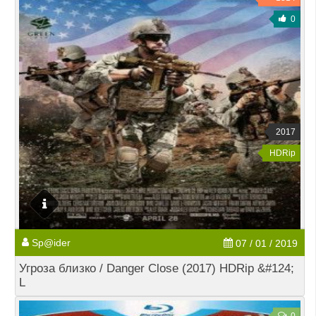
0
2017
HDRip
Sp@ider
07 / 01 / 2019
Угроза близко / Danger Close (2017) HDRip &#124;
L