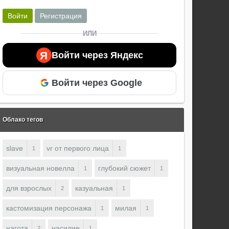
Войти
Регистрация
ИЛИ
Я
Войти через Яндекс
Войти через Google
Облако тегов
slave
vr от первого лица
1
1
визуальная новелла
глубокий сюжет
1
1
для взрослых
казуальная
2
1
кастомизация персонажа
милая
1
1
нагота
насилие
2
1