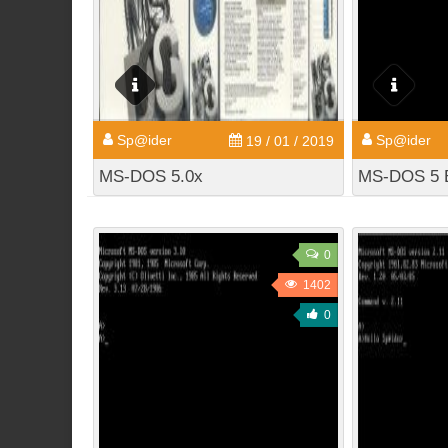
Sp@ider
Sp@ider
19 / 01 / 2019
MS-DOS 5.0x
MS-DOS 5 
0
1402
0