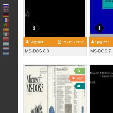
Sp@ider
Sp@ider
19 / 01 / 2019
MS-DOS 8.0
MS-DOS 7
0
1424
0