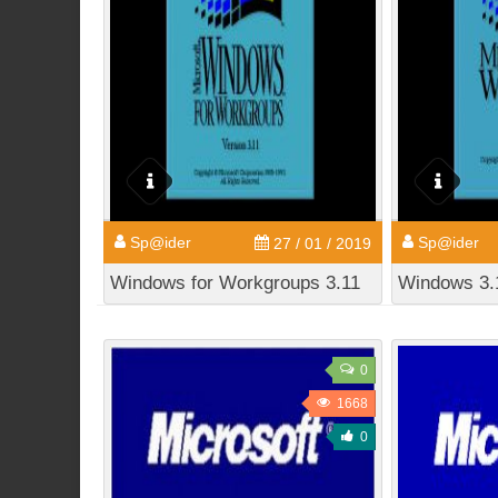
Sp@ider
Sp@ider
27 / 01 / 2019
Windows for Workgroups 3.11
Windows 3.
0
1668
0