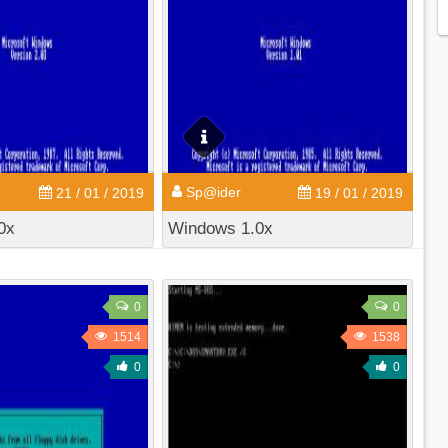
Sp@ider
21 / 01 / 2019
19 / 01 / 2019
0x
Windows 1.0x
0
0
1514
1538
0
0