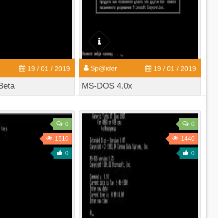
Sp@ider
19 / 01 / 2019
19 / 01 / 2019
Beta
MS-DOS 4.0x
0
0
1510
1440
0
0