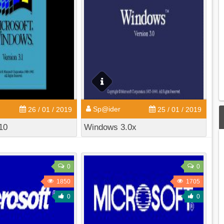
Sp@ider
26 / 01 / 2019
25 / 01 / 2019
10
Windows 3.0x
0
0
1850
1705
0
0