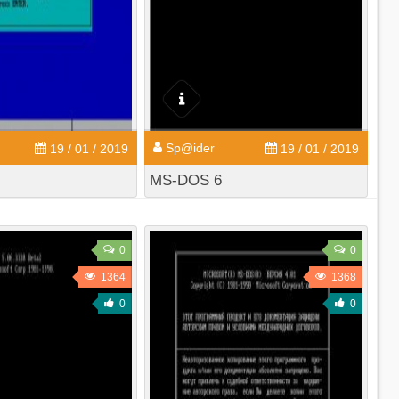
Sp@ider
19 / 01 / 2019
19 / 01 / 2019
MS-DOS 6
0
0
1364
1368
0
0