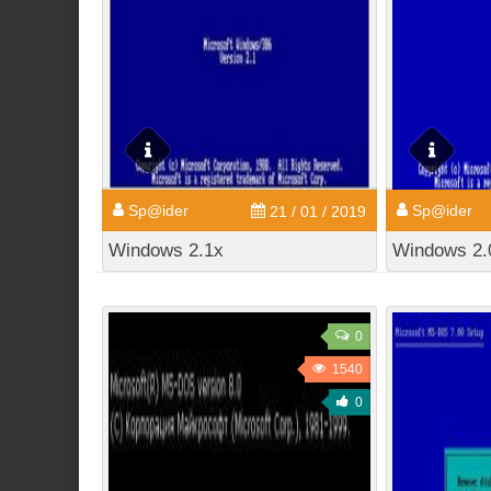
Sp@ider
Sp@ider
21 / 01 / 2019
Windows 2.1x
Windows 2.
0
1540
0