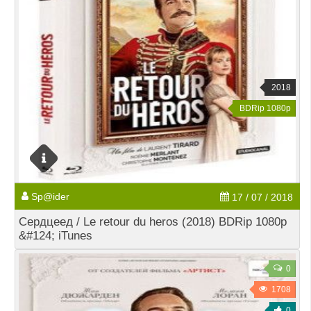
2018
BDRip 1080p
Sp@ider
17 / 07 / 2018
Сердцеед / Le retour du heros (2018) BDRip 1080p
&#124; iTunes
0
1708
0