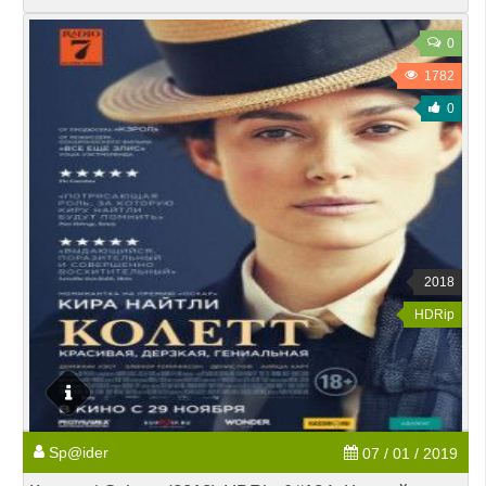
0
1782
0
2018
HDRip
Sp@ider
07 / 01 / 2019