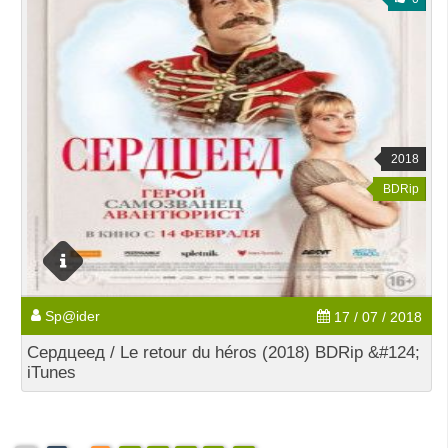
2018
BDRip
Sp@ider
17 / 07 / 2018
Сердцеед / Le retour du héros (2018) BDRip &#124;
iTunes