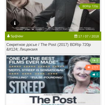
BDRip 720p
Sp@ider
17 / 07 / 2018
Секретное досье / The Post (2017) BDRip 720p
&#124; Лицензия
0
1777
0