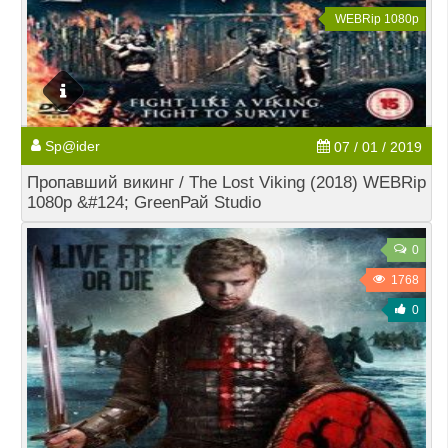
WEBRip 1080p
Sp@ider
07 / 01 / 2019
Пропавший викинг / The Lost Viking (2018) WEBRip
1080p &#124; GreenРай Studio
0
1768
0