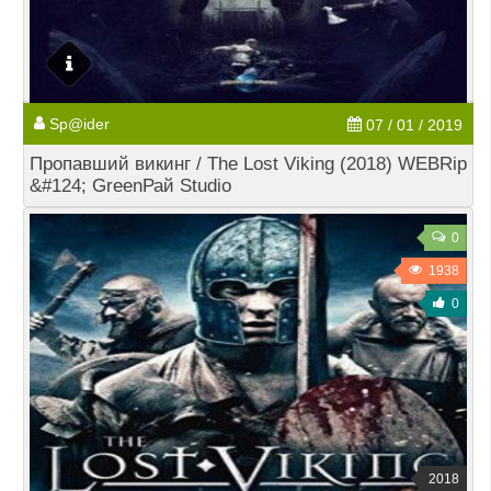
Sp@ider
07 / 01 / 2019
Пропавший викинг / The Lost Viking (2018) WEBRip
&#124; GreenРай Studio
0
1938
0
2018