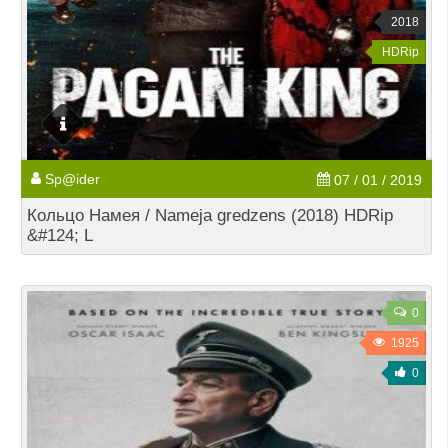
2018
HDRip
Sp@ider
07 / 01 / 2019
Кольцо Намея / Nameja gredzens (2018) HDRip
&#124; L
0
1925
0