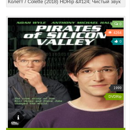
Колетт / Colette (2018) HDRip &#124; Чистый звук
0
4264
0
1999
DVDRip