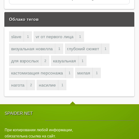
Облако тегов
slave
vr от первого лица
1
1
визуальная новелла
глубокий сюжет
1
1
для взрослых
казуальная
2
1
кастомизация персонажа
милая
1
1
нагота
насилие
2
1
SPAIDER.NET
При копировании любой информации,
обязательна ссылка на сайт.