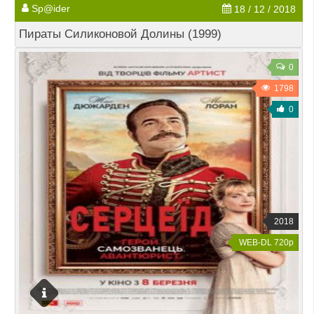
Sp@ider
18 / 12 / 2018
Пираты Силиконовой Долины (1999)
0
1798
0
2018
WEB-DL 720p