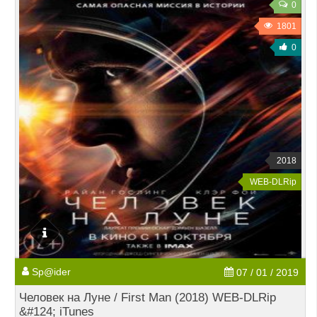
0
1801
0
2018
WEB-DLRip
Sp@ider
07 / 01 / 2019
Человек на Луне / First Man (2018) WEB-DLRip
&#124; iTunes