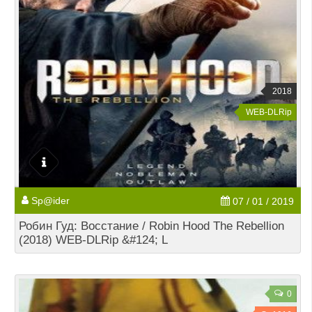
2018
WEB-DLRip
Sp@ider
07 / 01 / 2019
Робин Гуд: Восстание / Robin Hood The Rebellion
(2018) WEB-DLRip &#124; L
0