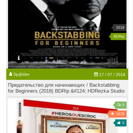
2018
BDRip
Sp@ider
17 / 07 / 2018
Предательство для начинающих / Backstabbing
for Beginners (2018) BDRip &#124; HDRezka Studio
0
1679
0