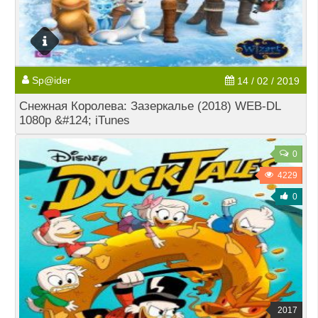
Sp@ider
14 / 02 / 2019
Снежная Королева: Зазеркалье (2018) WEB-DL
1080p &#124; iTunes
0
4229
0
2017