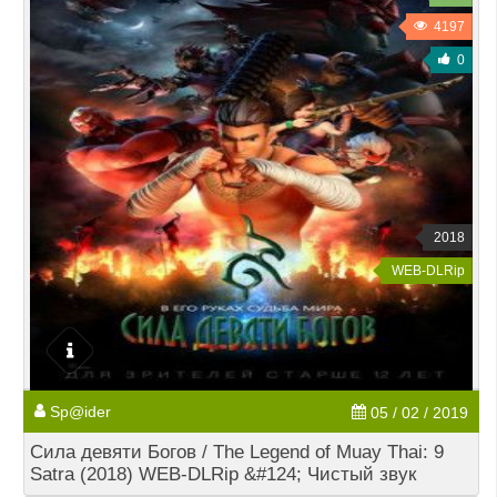
4197
0
2018
WEB-DLRip
Sp@ider
05 / 02 / 2019
Сила девяти Богов / The Legend of Muay Thai: 9
Satra (2018) WEB-DLRip &#124; Чистый звук