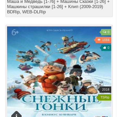
Маша и Медведь [1-76] + Машины Сказки [1-26] +
Машкины страшилки [1-26] + Клип (2009-2019)
BDRip, WEB-DLRip
0
1684
0
2018
TSRip