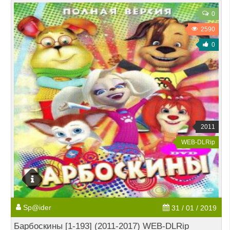
0
2590
0
2011
WEB-DLRip
Sp@ider
31 / 01 / 2019
Барбоскины [1-193] (2011-2017) WEB-DLRip