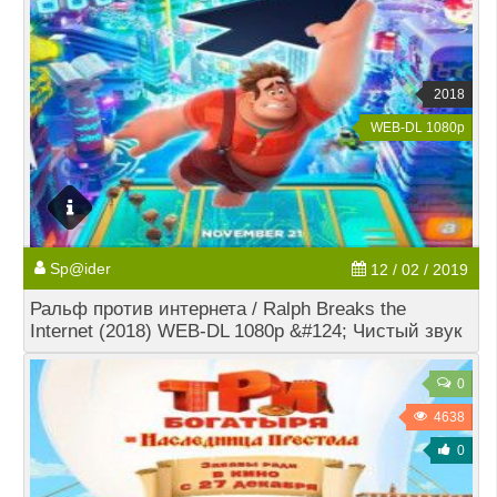
2018
WEB-DL 1080p
Sp@ider
12 / 02 / 2019
Ральф против интернета / Ralph Breaks the
Internet (2018) WEB-DL 1080p &#124; Чистый звук
0
4638
0