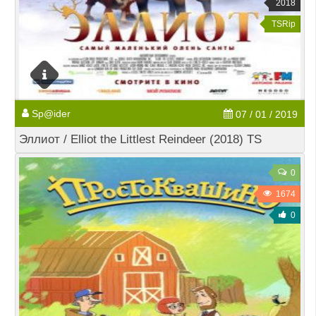
2018
TSRip
Sp@ider
07 / 01 / 2019
Эллиот / Elliot the Littlest Reindeer (2018) TS
0
1674
0