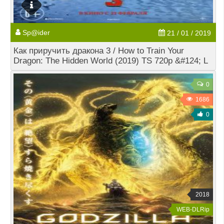
Sp@ider
21 / 01 / 2019
Как приручить дракона 3 / How to Train Your
Dragon: The Hidden World (2019) TS 720p &#124; L
0
1686
0
2018
WEB-DLRip