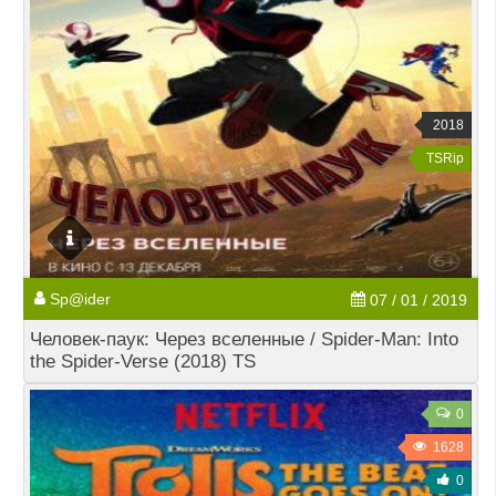
2018
TSRip
Sp@ider
07 / 01 / 2019
Человек-паук: Через вселенные / Spider-Man: Into
the Spider-Verse (2018) TS
0
1628
0