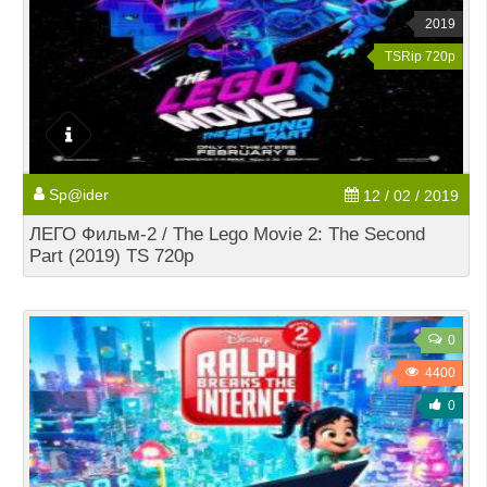
2019
TSRip 720p
Sp@ider
12 / 02 / 2019
ЛЕГО Фильм-2 / The Lego Movie 2: The Second
Part (2019) TS 720p
0
4400
0