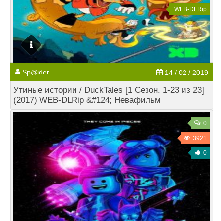
WEB-DLRip
Sp@ider
14 / 02 / 2019
Утиные истории / DuckTales [1 Cезон. 1-23 из 23]
(2017) WEB-DLRip &#124; Невафильм
0
3921
0