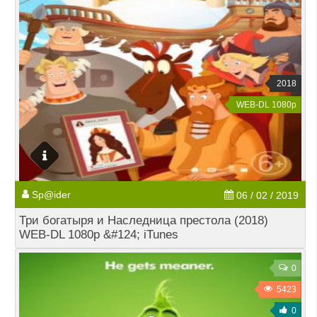
2018
WEB-DL 1080p
Sp@ider
06 / 02 / 2019
Три богатыря и Наследница престола (2018)
WEB-DL 1080p &#124; iTunes
0
5423
0