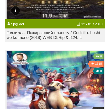
Sp@ider
12 / 01 / 2019
Годзилла: Пожирающий планету / Godzilla: hoshi
wo ku mono (2018) WEB-DLRip &#124; L
0
1615
0