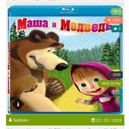
0
2261
0
2009
WEB-DLRip
Sp@ider
22 / 01 / 2019