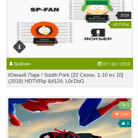
2018
HDTVRip
Sp@ider
07 / 01 / 2019
Южный Парк / South Park [22 Сезон. 1-10 из 10]
(2018) HDTVRip &#124; L0cDoG
0
1740
0