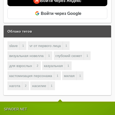
Я
Войти через Яндекс
Войти через Google
Облако тегов
slave
vr от первого лица
1
1
визуальная новелла
глубокий сюжет
1
1
для взрослых
казуальная
2
1
кастомизация персонажа
милая
1
1
нагота
насилие
2
1
SPAIDER.NET