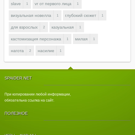
slave
vr от первого лица
1
1
визуальная новелла
глубокий сюжет
1
1
для взрослых
казуальная
2
1
кастомизация персонажа
милая
1
1
нагота
насилие
2
1
SPAIDER.NET
При копировании любой информации,
обязательна ссылка на сайт.
ПОЛЕЗНОЕ