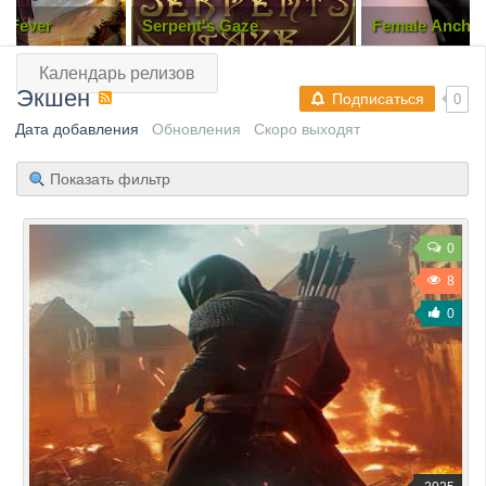
Gaze
Female Anchor Next Door
Little Nightma
Altered Echoe
Календарь релизов
Экшен
Подписаться
0
Дата добавления
Обновления
Скоро выходят
Показать фильтр
0
8
0