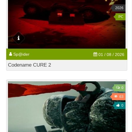
2026
PC
Sp@ider
01 / 08 / 2026
Codename CURE 2
0
63
0