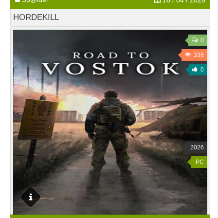
16 / 04 / 2026
HORDEKILL
0
338
0
2026
PC