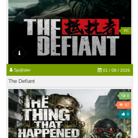
PC
Sp@ider
01 / 08 / 2026
The Defiant
0
87
0