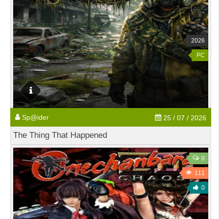
2026
PC
Sp@ider
25 / 07 / 2026
The Thing That Happened
0
111
0