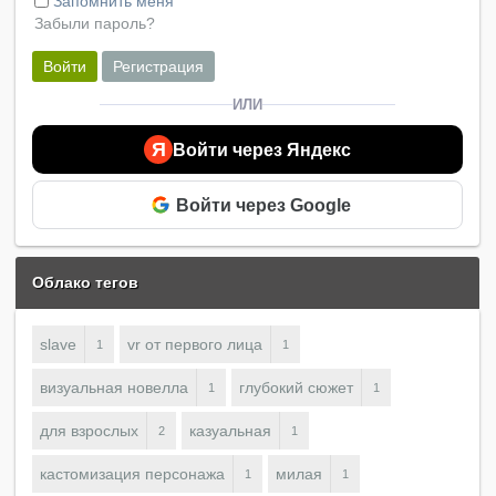
Запомнить меня
Забыли пароль?
Войти
Регистрация
ИЛИ
Я
Войти через Яндекс
Войти через Google
Облако тегов
slave
vr от первого лица
1
1
визуальная новелла
глубокий сюжет
1
1
для взрослых
казуальная
2
1
кастомизация персонажа
милая
1
1