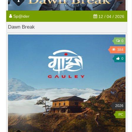
Sp@ider
12 / 04 / 2026
Dawn Break
0
384
0
2026
PC