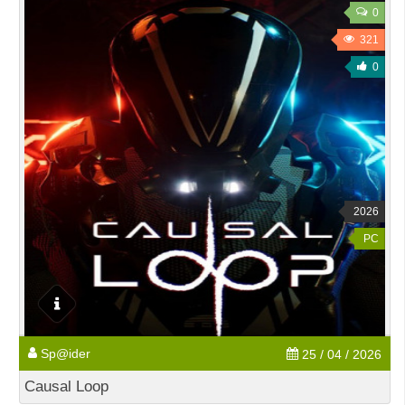
0
321
0
2026
PC
Sp@ider
25 / 04 / 2026
Causal Loop