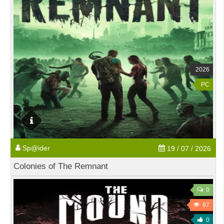
2026
PC
Sp@ider
19 / 07 / 2026
Colonies of The Remnant
0
97
0