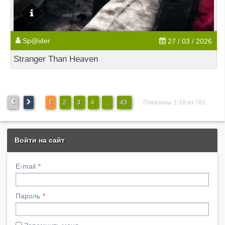
Sp@ider
27 / 03 / 2026
Stranger Than Heaven
1
2
3
4
...
43
Показаны 1-18 из 761
Войти на сайт
E-mail
Пароль