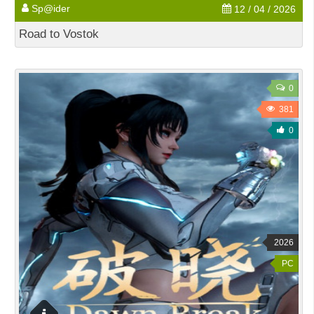
Sp@ider
12 / 04 / 2026
Road to Vostok
0
381
0
2026
PC