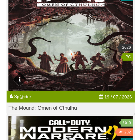
2026
PC
Sp@ider
19 / 07 / 2026
The Mound: Omen of Cthulhu
0
232