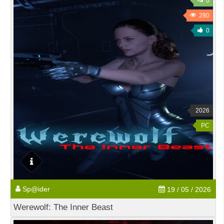
0
280
0
2026
PC
Sp@ider
19 / 05 / 2026
Werewolf: The Inner Beast