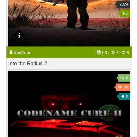
2024
PC
Sp@ider
03 / 08 / 2026
Into the Radius 2
0
56
0