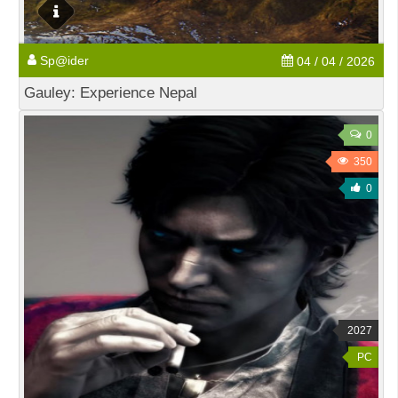
Sp@ider
04 / 04 / 2026
Gauley: Experience Nepal
0
350
0
2027
PC