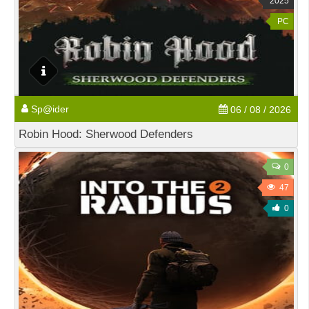
2025
PC
Sp@ider
06 / 08 / 2026
Robin Hood: Sherwood Defenders
0
47
0