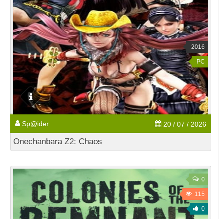
2016
PC
Sp@ider
20 / 07 / 2026
Onechanbara Z2: Chaos
0
115
0