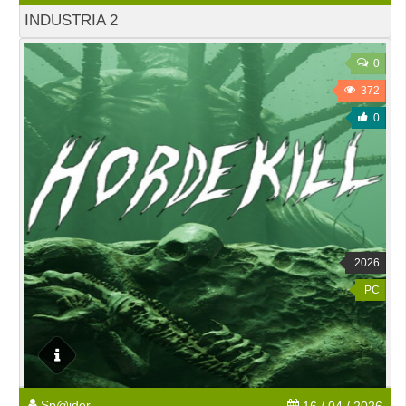
INDUSTRIA 2
0
372
0
2026
PC
Sp@ider