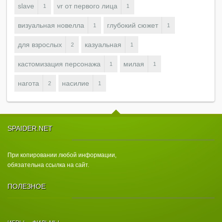
slave
vr от первого лица
1
1
визуальная новелла
глубокий сюжет
1
1
для взрослых
казуальная
2
1
кастомизация персонажа
милая
1
1
нагота
насилие
2
1
SPAIDER.NET
При копировании любой информации,
обязательна ссылка на сайт.
ПОЛЕЗНОЕ