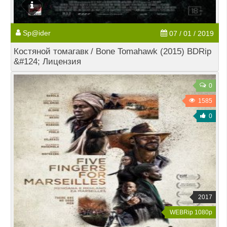
Sp@ider
07 / 01 / 2019
Костяной томагавк / Bone Tomahawk (2015) BDRip
&#124; Лицензия
0
1585
0
2017
WEBRip 1080p