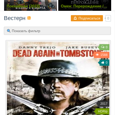
Омен: Перерождение /
11 детей из Моршина / 11
The Prodigy (2019) TS
дітей з Моршина (2019)
720p
WEB-DL 1080p | Ukr
Вестерн
Подписаться
0
Показать фильтр
0
1588
0
2017
HDRip