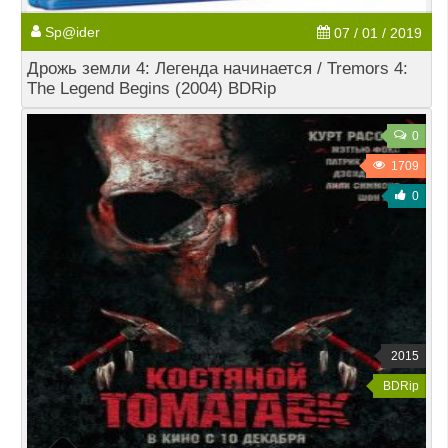
Sp@ider
07 / 01 / 2019
Дрожь земли 4: Легенда начинается / Tremors 4:
The Legend Begins (2004) BDRip
0
1709
0
2015
BDRip