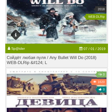
2018
WEB-DLRip
Sp@ider
07 / 01 / 2019
Сойдёт любая пуля / Any Bullet Will Do (2018)
WEB-DLRip &#124; L
0
1620
0