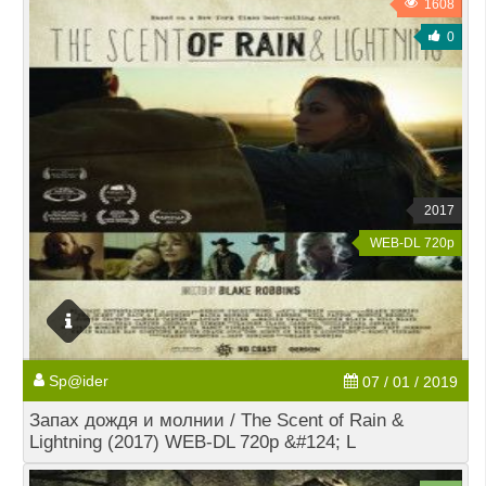
1608
0
2017
WEB-DL 720p
Sp@ider
07 / 01 / 2019
Запах дождя и молнии / The Scent of Rain &
Lightning (2017) WEB-DL 720p &#124; L