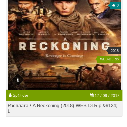
0
2018
WEB-DLRip
Sp@ider
17 / 09 / 2018
Расплата / A Reckoning (2018) WEB-DLRip &#124;
L