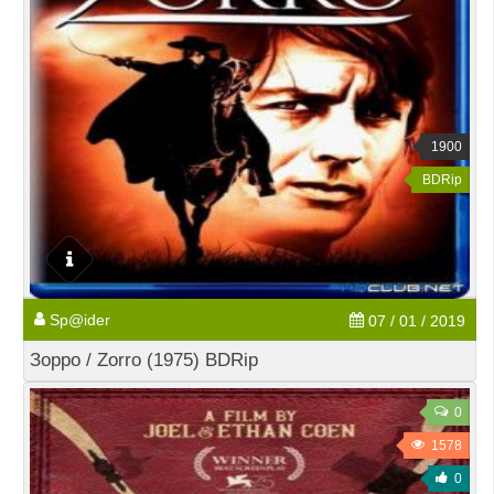
1900
BDRip
Sp@ider
07 / 01 / 2019
Зорро / Zorro (1975) BDRip
0
1578
0