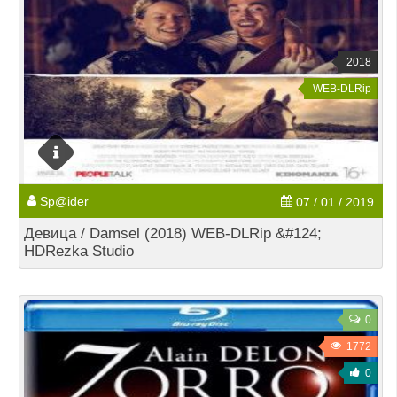
2018
WEB-DLRip
Sp@ider
07 / 01 / 2019
Девица / Damsel (2018) WEB-DLRip &#124;
HDRezka Studio
0
1772
0