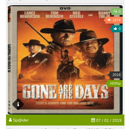
0
1674
0
2018
HDRip
Sp@ider
07 / 01 / 2019