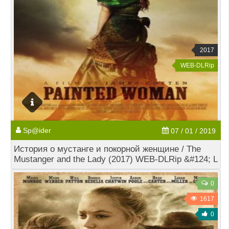
2017
WEB-DLRip
Sp@ider
07 / 01 / 2019
История о мустанге и покорной женщине / The
Mustanger and the Lady (2017) WEB-DLRip &#124; L
0
1617
0