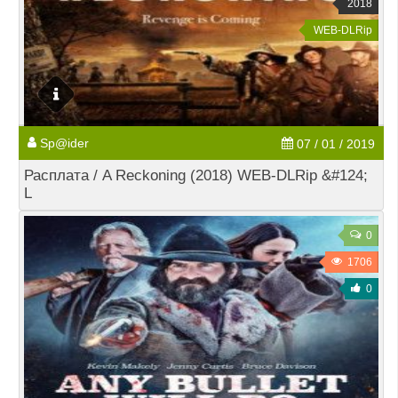
2018
WEB-DLRip
Sp@ider
07 / 01 / 2019
Расплата / A Reckoning (2018) WEB-DLRip &#124;
L
0
1706
0