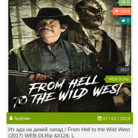
0
1614
0
2017
WEB-DLRip
Sp@ider
07 / 01 / 2019
Из ада на дикий запад / From Hell to the Wild West
(2017) WEB-DLRip &#124; L