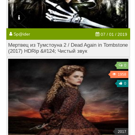
Sp@ider
07 / 01 / 2019
Мертвец из Тумстоуна 2 / Dead Again in Tombstone
(2017) HDRip &#124; Чистый звук
0
1958
0
2017