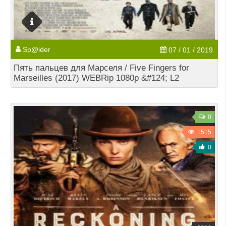
Sp@ider
07 / 01 / 2019
Пять пальцев для Марселя / Five Fingers for
Marseilles (2017) WEBRip 1080p &#124; L2
0
1515
0