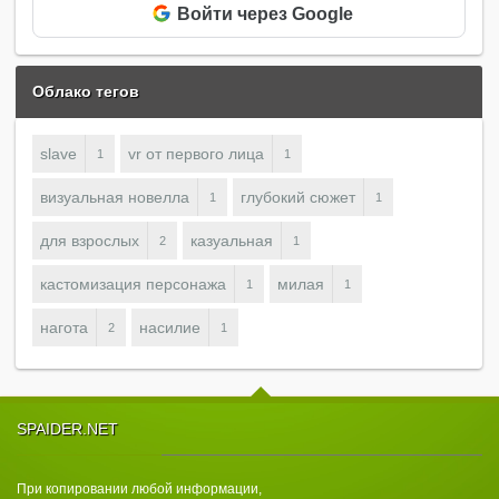
Войти через Google
Облако тегов
slave
vr от первого лица
1
1
визуальная новелла
глубокий сюжет
1
1
для взрослых
казуальная
2
1
кастомизация персонажа
милая
1
1
нагота
насилие
2
1
SPAIDER.NET
При копировании любой информации,