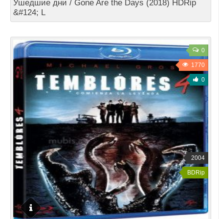
Ушедшие дни / Gone Are the Days (2018) HDRip
&#124; L
0
1770
0
2004
BDRip