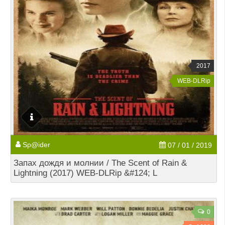
2017
WEB-DLRip
Sp@ider
07 / 01 / 2019
Запах дождя и молнии / The Scent of Rain &
Lightning (2017) WEB-DLRip &#124; L
0