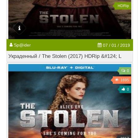
HDRip
Sp@ider
07 / 01 / 2019
Украденный / The Stolen (2017) HDRip &#124; L
0
1695
0