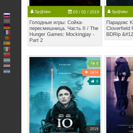
Sp@ider
Sp@ider
03 / 02 / 2019
Голодные игры: Сойка-
Парадокс К
пересмешница. Часть II / The
Cloverfield
Hunger Games: Mockingjay -
BDRip &#12
Part 2
0
1874
0
2019