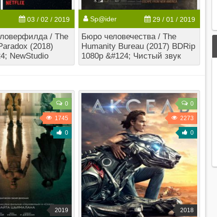
Sp@ider
03 / 02 / 2019
29 / 01 / 2019
ловерфилда / The
Бюро человечества / The
 Paradox (2018)
Humanity Bureau (2017) BDRip
4; NewStudio
1080p &#124; Чистый звук
0
0
1745
2273
0
0
2019
2018