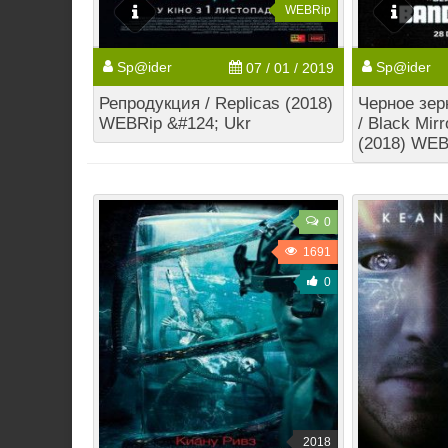
WEBRip
Sp@ider
Sp@ider
07 / 01 / 2019
Репродукция / Replicas (2018)
Черное зер
WEBRip &#124; Ukr
/ Black Mir
(2018) WEB
0
1691
0
2018