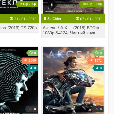
TSRip 720p
BDRip 1080p
Sp@ider
21 / 01 / 2019
07 / 01 / 2019
ass (2019) TS 720p
Аксель / A.X.L. (2018) BDRip
1080p &#124; Чистый звук
0
0
1660
1671
0
0
2018
2018