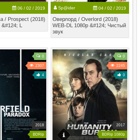
Sp@ider
06 / 02 / 2019
04 / 02 / 2019
 / Prospect (2018)
Оверлорд / Overlord (2018)
&#124; L
WEB-DL 1080p &#124; Чистый
звук
0
0
2307
2245
4
0
2018
2017
BDRip
BDRip 1080p