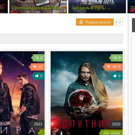
a
Громкая связь (2019)
Звёздный путь:
Т
TS
Дискавери / Star Trek:
A
Discovery [2 Сезон. 1-5
10
из 14] (2019) WEB-
Подписаться
0
DLRip | LostFilm
0
0
22
4879
0
0
2022
2020
HD 1080p