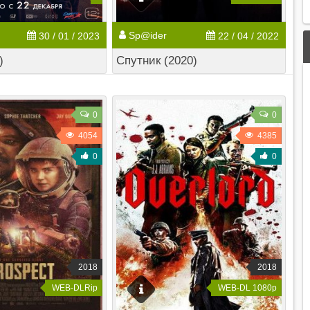
Sp@ider
30 / 01 / 2023
22 / 04 / 2022
)
Спутник (2020)
0
0
4054
4385
0
0
2018
2018
WEB-DLRip
WEB-DL 1080p