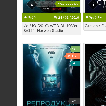
WEB-DL 1080p
Sp@ider
Sp@ider
24 / 01 / 2019
Ио / IO (2019) WEB-DL 1080p
Стекло / Gl
&#124; Horizon Studio
0
1595
0
2018