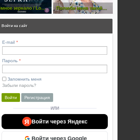
ёмное зеркало / Look
Полюби меня такой
Чебурашк
way (2018) WEB-DL
2018
80p | iTunes
Войти на сайт
E-mail
Пароль
Запомнить меня
Забыли пароль?
Войти
Регистрация
ИЛИ
Я
Войти через Яндекс
Войти через Google