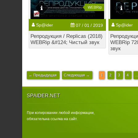
WEBRip
Sp@ider
Sp@ider
07 / 01 / 2019
Репродукция / Replicas (2018)
Репродукция
WEBRip &#124; Чистый звук
WEBRip 72
звук
← Предыдущая
Следующая →
1
2
3
4
...
SPAIDER.NET
При копировании любой информации,
обязательна ссылка на сайт.