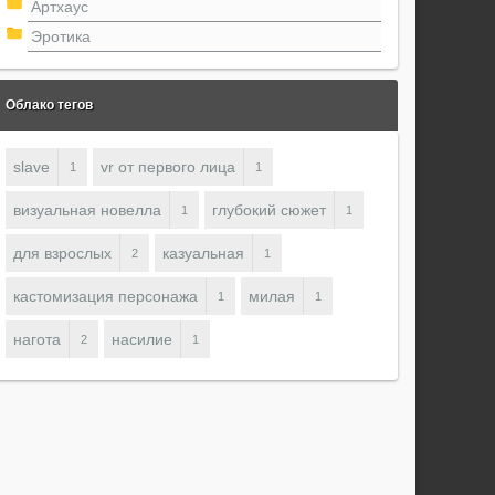
Артхаус
Эротика
Облако тегов
slave
vr от первого лица
1
1
визуальная новелла
глубокий сюжет
1
1
для взрослых
казуальная
2
1
кастомизация персонажа
милая
1
1
нагота
насилие
2
1