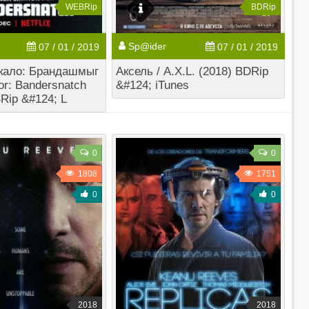
WEBRip
BDRip
Sp@ider
07 / 01 / 2019
07 / 01 / 2019
кало: Брандашмыг
Аксель / A.X.L. (2018) BDRip
ror: Bandersnatch
&#124; iTunes
Rip &#124; L
0
0
1808
1751
0
0
2018
2018