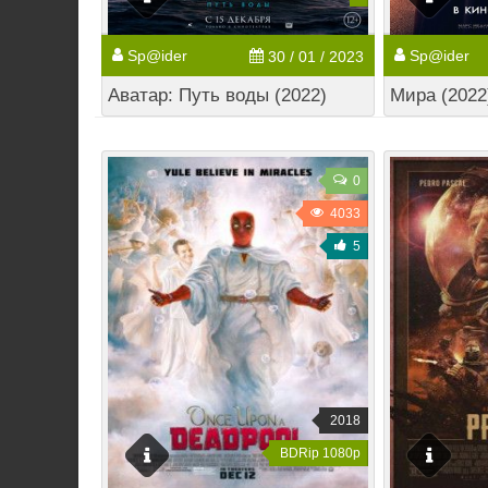
Sp@ider
Sp@ider
30 / 01 / 2023
Аватар: Путь воды (2022)
Мира (2022
0
4033
5
2018
BDRip 1080p