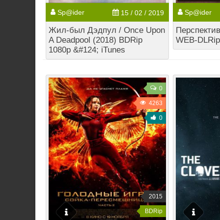
Sp@ider
Sp@ider
15 / 02 / 2019
Жил-был Дэдпул / Once Upon
Перспектива
A Deadpool (2018) BDRip
WEB-DLRip 
1080p &#124; iTunes
0
4263
0
2015
BDRip