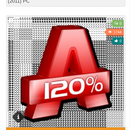
(2011) PC
0
1744
0