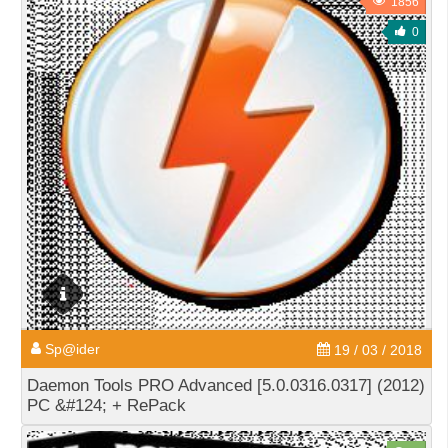
1856
0
Sp@ider
19 / 03 / 2018
Daemon Tools PRO Advanced [5.0.0316.0317] (2012)
PC &#124; + RePack