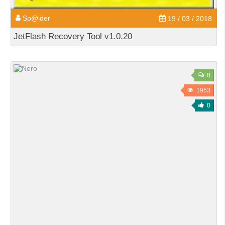
Sp@ider
19 / 03 / 2018
JetFlash Recovery Tool v1.0.20
0
1953
0