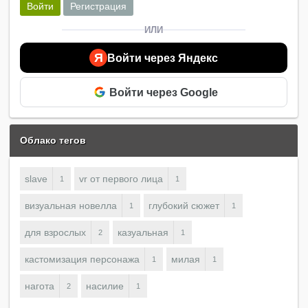
Войти
Регистрация
ИЛИ
Я
Войти через Яндекс
Войти через Google
Облако тегов
slave
vr от первого лица
1
1
визуальная новелла
глубокий сюжет
1
1
для взрослых
казуальная
2
1
кастомизация персонажа
милая
1
1
нагота
насилие
2
1