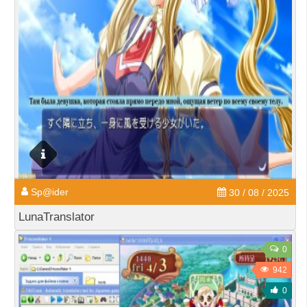
Sp@ider
30 / 08 / 2025
LunaTranslator
0
942
0