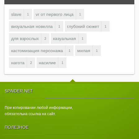
slave
vr от первого лица
1
1
визуальная новелла
глубокий сюжет
1
1
для взрослых
казуальная
2
1
кастомизация персонажа
милая
1
1
нагота
насилие
2
1
SPAIDER.NET
При копировании любой информации,
обязательна ссылка на сайт.
ПОЛЕЗНОЕ