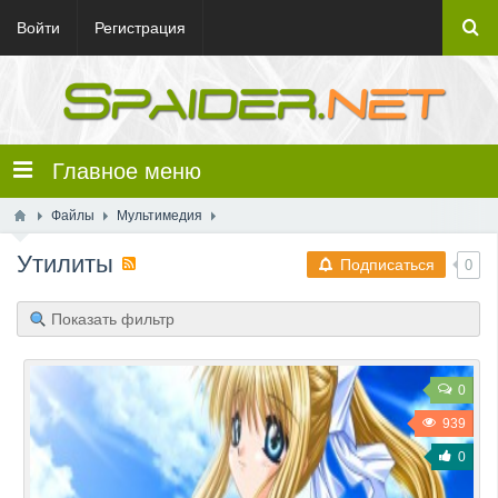
Войти
Регистрация
Главное меню
Файлы
Мультимедия
Утилиты
Подписаться
0
Показать фильтр
0
939
0