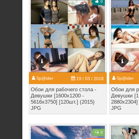
0
Sp@ider
Sp@ider
19 / 03 / 2018
Обои для рабочего стола -
Обои для р
Девушки [1600x1200 -
Девушки [1
5616x3750] [120шт.] (2015)
2880x2304] 
JPG
JPG
0