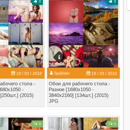
0
0
Sp@ider
19 / 03 / 2018
19 / 03 / 2018
абочего стола -
Обои для рабочего стола -
680x1050 -
Разное [1680x1050 -
[250шт.] (2015)
3840x2160] [134шт.] (2015)
JPG
0
0