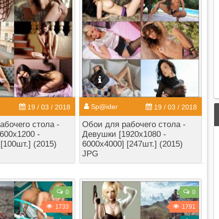
Sp@ider
19 / 03 / 2018
19 / 03 / 2018
абочего стола -
Обои для рабочего стола -
600x1200 -
Девушки [1920x1080 -
[100шт.] (2015)
6000x4000] [247шт.] (2015)
JPG
0
0
1733
1791