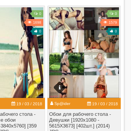
0
0
1698
1579
0
0
Sp@ider
19 / 03 / 2018
19 / 03 / 2018
абочего стола -
Обои для рабочего стола -
е обои
Девушки [1920x1080 -
-3840x5760] [359
5615X3673] [402шт.] (2014)