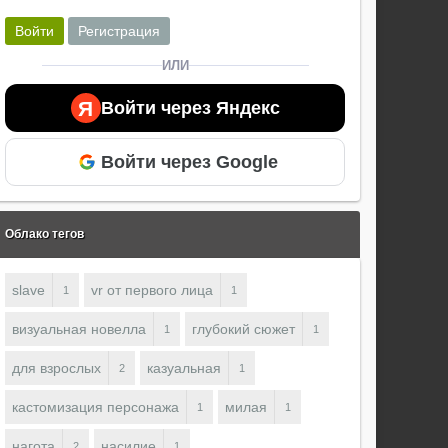
Войти
Регистрация
ИЛИ
Я
Войти через Яндекс
Войти через Google
Облако тегов
slave
vr от первого лица
1
1
визуальная новелла
глубокий сюжет
1
1
для взрослых
казуальная
2
1
кастомизация персонажа
милая
1
1
нагота
насилие
2
1