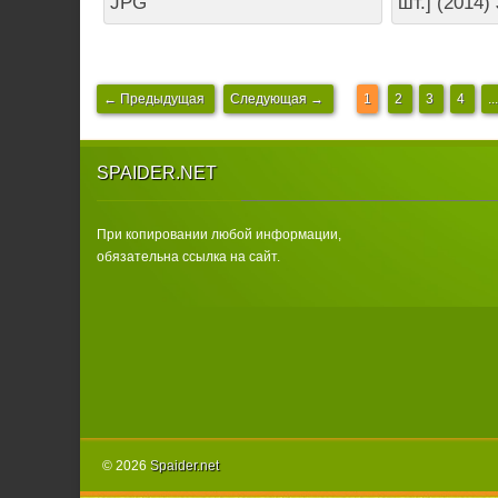
JPG
шт.] (2014)
← Предыдущая
Следующая →
1
2
3
4
...
SPAIDER.NET
При копировании любой информации,
обязательна ссылка на сайт.
© 2026
Spаider.net