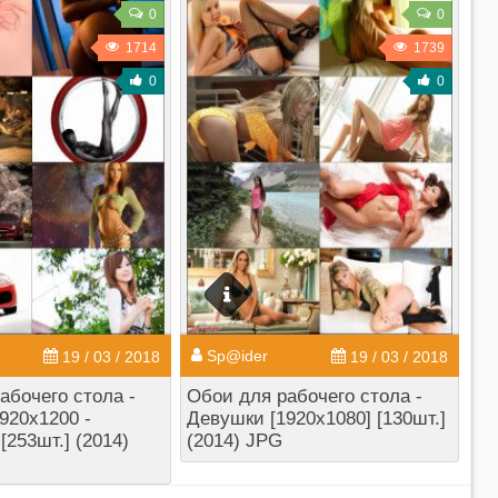
0
0
1714
1739
0
0
Sp@ider
19 / 03 / 2018
19 / 03 / 2018
абочего стола -
Обои для рабочего стола -
920x1200 -
Девушки [1920x1080] [130шт.]
[253шт.] (2014)
(2014) JPG