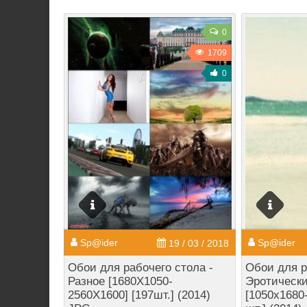
0
1709
0
Sp@ider
Sp@ider
19 / 03 / 2018
Обои для рабочего стола -
Обои для р
Разное [1680X1050-
Эротически
2560X1600] [197шт.] (2014)
[1050x1680