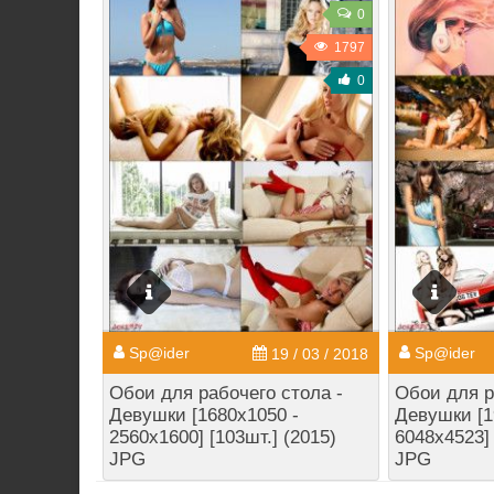
0
1797
0
Sp@ider
Sp@ider
19 / 03 / 2018
Обои для рабочего стола -
Обои для р
Девушки [1680x1050 -
Девушки [1
2560x1600] [103шт.] (2015)
6048x4523] 
JPG
JPG