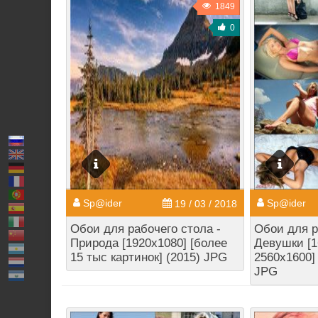
1849
0
Sp@ider
Sp@ider
19 / 03 / 2018
Обои для рабочего стола -
Обои для р
Природа [1920x1080] [более
Девушки [1
15 тыс картинок] (2015) JPG
2560x1600] 
JPG