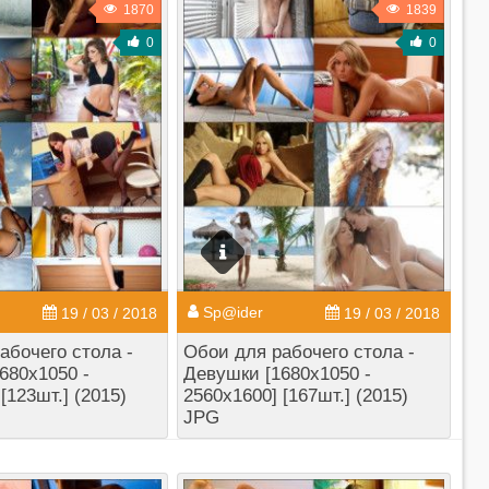
1870
1839
0
0
Sp@ider
19 / 03 / 2018
19 / 03 / 2018
абочего стола -
Обои для рабочего стола -
680x1050 -
Девушки [1680x1050 -
[123шт.] (2015)
2560x1600] [167шт.] (2015)
JPG