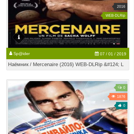
2016
WEB-DLRip
Sp@ider
07 / 01 / 2019
Наёмник / Mercenaire (2016) WEB-DLRip &#124; L
0
1876
0