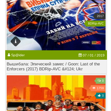
2017
BDRip-AVC
Sp@ider
07 / 01 / 2019
Вышибала: Эпический замес / Goon: Last of the
Enforcers (2017) BDRip-AVC &#124; Ukr
0
1759
0