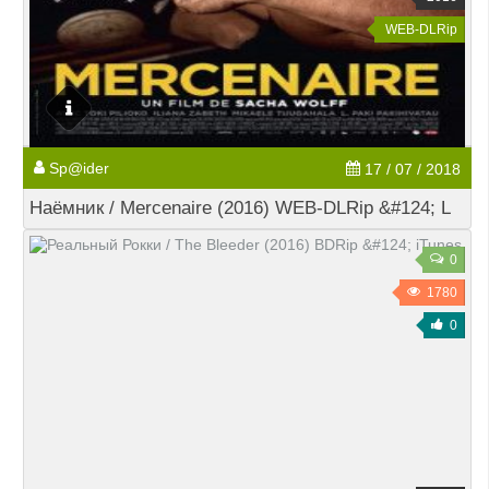
WEB-DLRip
Sp@ider
17 / 07 / 2018
Наёмник / Mercenaire (2016) WEB-DLRip &#124; L
0
1780
0