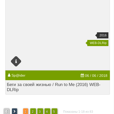
2016
WEB-DLRip
Sp@ider
06 / 06 / 2018
Беги за своей жизнью / Run to Me (2016) WEB-
DLRip
1
2
3
4
5
Показаны 1-18 из 83