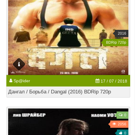
2016
BDRip 720p
Sp@ider
17 / 07 / 2018
Дангал / Борьба / Dangal (2016) BDRip 720p
0
2056
0