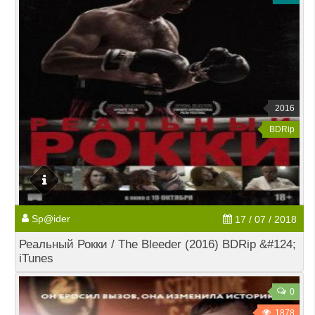
2016
BDRip
Sp@ider
17 / 07 / 2018
Реальный Рокки / The Bleeder (2016) BDRip &#124;
iTunes
0
1878