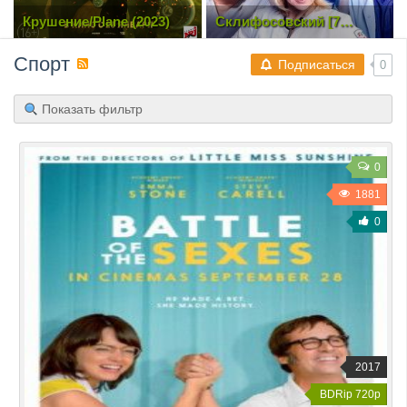
Склифосовский [7
Веном / Venom (2018)
Сезон. 1-4 из 17] (2019)
BDRip 1080p | 60 fps |
SATRip
Лицензия
Спорт
Подписаться
0
Показать фильтр
0
1881
0
2017
BDRip 720p