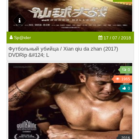
Sp@ider
17 / 07 / 2018
Футбольный убийца / Xian qiu da zhan (2017)
DVDRip &#124; L
0
1965
0
2016