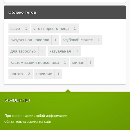
Облако тегов
slave
vr от первого лица
1
1
визуальная новелла
глубокий сюжет
1
1
для взрослых
казуальная
2
1
кастомизация персонажа
милая
1
1
нагота
насилие
2
1
SPAIDER.NET
При копировании любой информации,
обязательна ссылка на сайт.