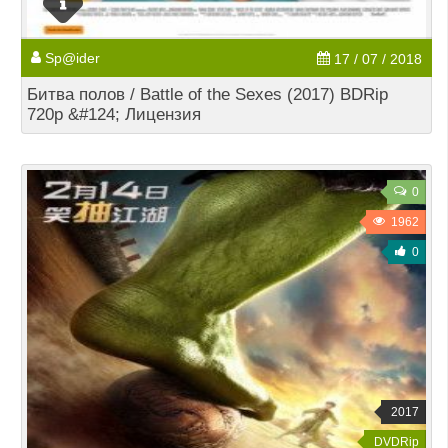
Sp@ider
17 / 07 / 2018
Битва полов / Battle of the Sexes (2017) BDRip
720p &#124; Лицензия
0
1962
0
2017
DVDRip