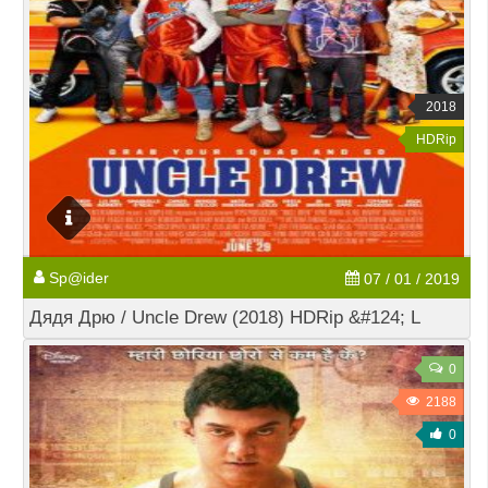
2018
HDRip
Sp@ider
07 / 01 / 2019
Дядя Дрю / Uncle Drew (2018) HDRip &#124; L
0
2188
0