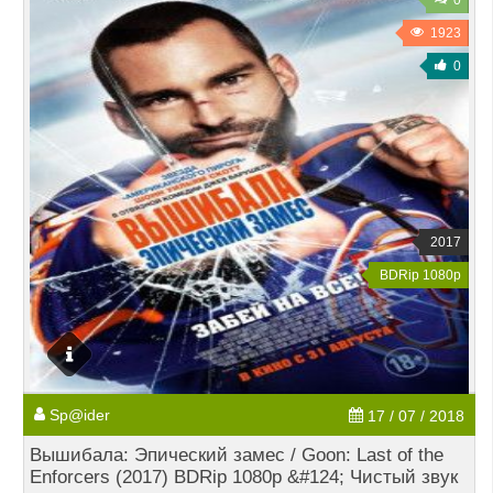
0
1923
0
2017
BDRip 1080p
Sp@ider
17 / 07 / 2018
Вышибала: Эпический замес / Goon: Last of the
Enforcers (2017) BDRip 1080p &#124; Чистый звук