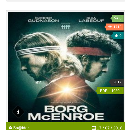
0
1713
0
2017
BDRip 1080p
Sp@ider
17 / 07 / 2018