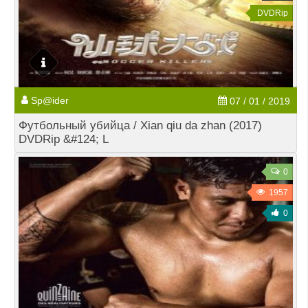
DVDRip
Sp@ider
07 / 01 / 2019
Футбольный убийца / Xian qiu da zhan (2017)
DVDRip &#124; L
0
1957
0