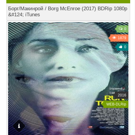
Борг/Макинрой / Borg McEnroe (2017) BDRip 1080p
&#124; iTunes
0
1879
0
2016
WEB-DLRip