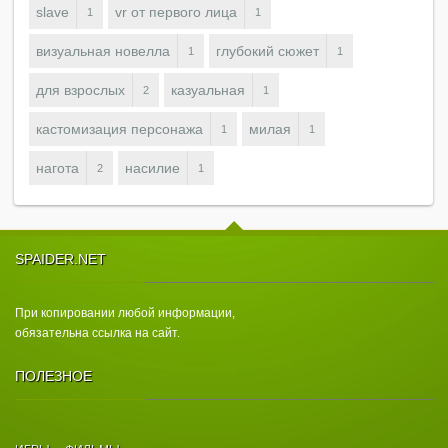
slave
vr от первого лица
1
1
визуальная новелла
глубокий сюжет
1
1
для взрослых
казуальная
2
1
кастомизация персонажа
милая
1
1
нагота
насилие
2
1
SPAIDER.NET
При копировании любой информации,
обязательна ссылка на сайт.
ПОЛЕЗНОЕ