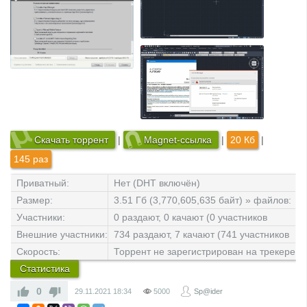
Скачать торрент
|
Magnet-ссылка
|
20 Кб
|
145 раз
Приватный:
Нет (DHT включён)
Размер:
3.51 Гб (3,770,605,635 байт) » файлов:
2
Участники:
0 раздают, 0 качают (0 участников
всего)
Внешние участники:
734 раздают, 7 качают (741 участников
всего)
[
Обновить
]
Скорость:
Торрент не зарегистрирован на трекере
Статистика
0
29.11.2021
18:34
5000
Sp@ider