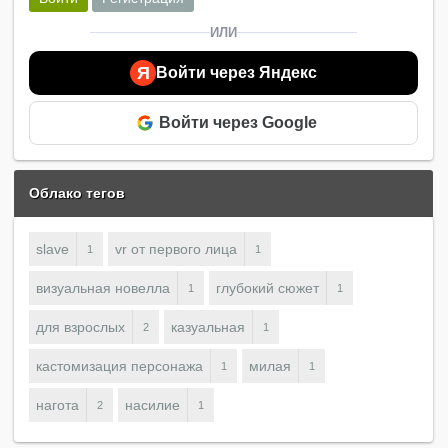
ИЛИ
Я
Войти через Яндекс
Войти через Google
Облако тегов
slave
vr от первого лица
1
1
визуальная новелла
глубокий сюжет
1
1
для взрослых
казуальная
2
1
кастомизация персонажа
милая
1
1
нагота
насилие
2
1