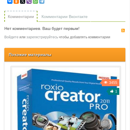
Комментарии
Комментарии Вконтакте
Нет комментариев. Ваш будет первым!
R
Войдите
или
зарегистрируйтесь
чтобы добавлять комментарии
Похожие материалы
3455
1