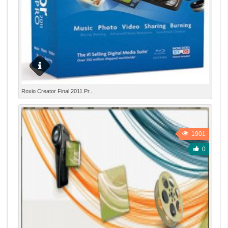
Roxio Creator Pro 2011
Roxio Creator Final 2011 Pr...
1901
0