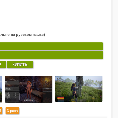
ально на русском языке)
Р
КУПИТЬ
б
|
3 раза