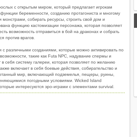
ослых с открытым миром, который предлагает игрокам
 функции беременности, созданию протагониста и многому
 монстрами, собирать ресурсы, строить свой дом и
ована функцию кастомизации персонажа, которая позволяет
есть возможность отправиться в бой на драконах и собрать
ся против врагов.
 с различными созданиями, которые можно активировать по
возможности, такие как Futa NPC, надувание спермы и
 в себя систему галереи, которая позволяет по желанию
кже включает в себя боевые действия, собирательство и
ботанный мир, включающий подземелья, пещеры, руины,
меняющимися погодными условиями. Wicked Island
торые интересуются эро-играми с элементами survival.