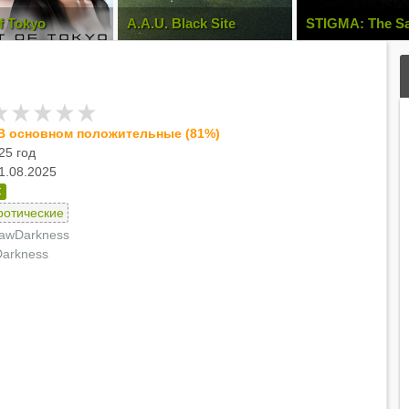
f Tokyo
A.A.U. Black Site
STIGMA: The S
Legacy
В основном положительные (81%)
25 год
1.08.2025
C
ротические
awDarkness
arkness