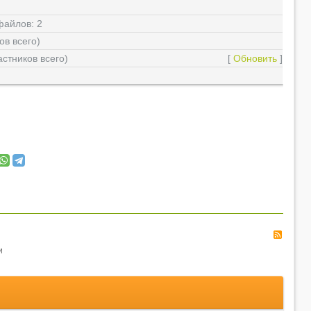
 файлов: 2
ов всего)
астников всего)
[
Обновить
]
RSS
и