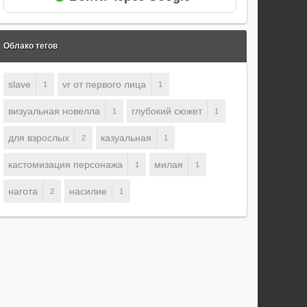
Облако тегов
slave
vr от первого лица
1
1
визуальная новелла
глубокий сюжет
1
1
для взрослых
казуальная
2
1
кастомизация персонажа
милая
1
1
нагота
насилие
2
1