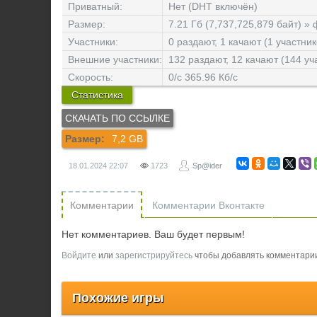
Приватный:
Нет (DHT включён)
Размер:
7.21 Гб (7,737,725,879 байт) »
Участники:
0 раздают, 1 качают (1 участник
Внешние участники:
132 раздают, 12 качают (144 уч
Скорость:
0/c 365.96 Кб/c
Статистика
Размер:
7,2 GB
18.01.2024
22:07
1723
Sp@ider
Комментарии
Комментарии Вконтакте
Нет комментариев. Ваш будет первым!
Войдите
или
зарегистрируйтесь
чтобы добавлять комментари
Похожие игры