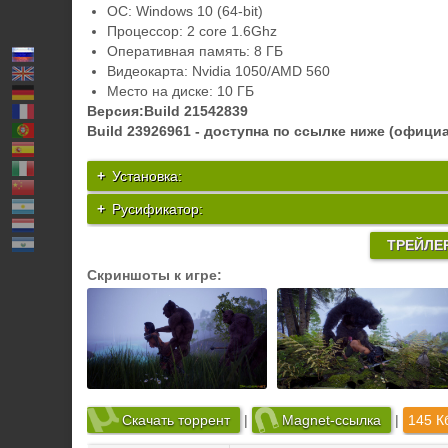
ОС: Windows 10 (64-bit)
Процессор: 2 core 1.6Ghz
Оперативная память: 8 ГБ
Видеокарта: Nvidia 1050/AMD 560
Место на диске: 10 ГБ
Версия:Build 21542839
Build 23926961 - доступна по ссылке ниже (офици
Установка:
Русификатор:
ТРЕЙЛЕ
Скриншоты к игре:
Скачать торрент
|
Magnet-ссылка
|
145 К