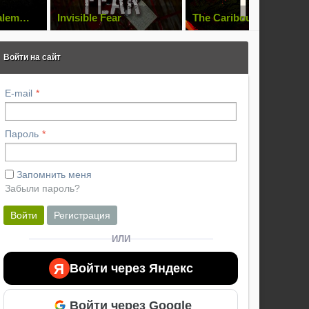
alem
Invisible Fear
The Caribou Trail
Войти на сайт
E-mail
Пароль
Запомнить меня
Забыли пароль?
Войти
Регистрация
ИЛИ
Я
Войти через Яндекс
Войти через Google