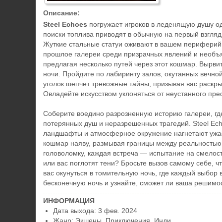
Описание:
Steel Echoes
погружает игроков в леденящую душу о
поиски топлива приводят в обычную на первый взгля
Жуткие стальные статуи оживают в вашем периферийн
прошлое галереи среди призрачных явлений и необъ
предлагая несколько путей через этот кошмар. Вырви
ночи. Пройдите по лабиринту залов, окутанных вечн
уголок шепчет тревожные тайны, призывая вас раскр
Овладейте искусством уклоняться от неустанного прес
Соберите воедино разрозненную историю галереи, г
потерянных душ и неразрешенных трагедий. Steel Ec
ландшафты и атмосферное окружение нагнетают ужас
кошмар наяву, размывая границы между реальностью
головоломку, каждая встреча — испытание на смелост
или вас поглотят тени? Бросьте вызов самому себе, 
вас окунуться в томительную ночь, где каждый выбор 
бесконечную ночь и узнайте, сможет ли ваша решимос
ИНФОРМАЦИЯ
Дата выхода: 3 фев. 2024
Жанр: Экшены, Приключения, Инди