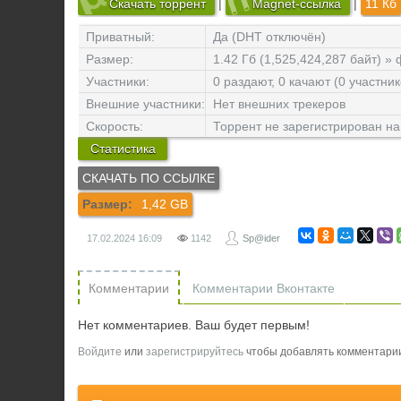
Скачать торрент
|
Magnet-ссылка
|
11 Кб
Приватный:
Да (DHT отключён)
Размер:
1.42 Гб (1,525,424,287 байт) »
Участники:
0 раздают, 0 качают (0 участник
Внешние участники:
Нет внешних трекеров
Скорость:
Торрент не зарегистрирован на
Статистика
Размер:
1,42 GB
17.02.2024
16:09
1142
Sp@ider
Комментарии
Комментарии Вконтакте
Нет комментариев. Ваш будет первым!
Войдите
или
зарегистрируйтесь
чтобы добавлять комментари