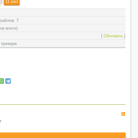
|
11 раз
 файлов: 7
ов всего)
[
Обновить
]
 трекере
RSS
и