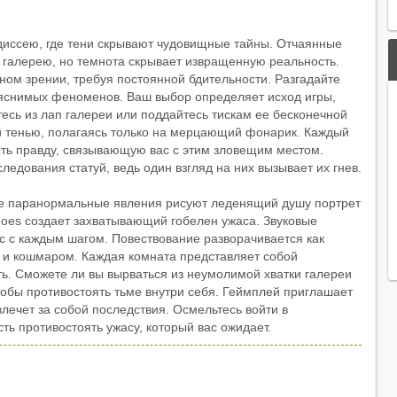
диссею, где тени скрывают чудовищные тайны. Отчаянные
д галерею, но темнота скрывает извращенную реальность.
ом зрении, требуя постоянной бдительности. Разгадайте
яснимых феноменов. Ваш выбор определяет исход игры,
тесь из лап галереи или поддайтесь тискам ее бесконечной
ой тенью, полагаясь только на мерцающий фонарик. Каждый
ыть правду, связывающую вас с этим зловещим местом.
ледования статуй, ведь один взгляд на них вызывает их гнев.
де паранормальные явления рисуют леденящий душу портрет
hoes создает захватывающий гобелен ужаса. Звуковые
 с каждым шагом. Повествование разворачивается как
 и кошмаром. Каждая комната представляет собой
ь. Сможете ли вы вырваться из неумолимой хватки галереи
чтобы противостоять тьме внутри себя. Геймплей приглашает
влечет за собой последствия. Осмельтесь войти в
ть противостоять ужасу, который вас ожидает.