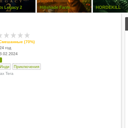
s Legacy 2
Hillshade Farm
HORDEKILL
Смешанные (70%)
24 год
3.02.2024
C
Инди
Приключения
ax Tera