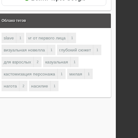
Облако тегов
slave
vr от первого лица
1
1
визуальная новелла
глубокий сюжет
1
1
для взрослых
казуальная
2
1
кастомизация персонажа
милая
1
1
нагота
насилие
2
1