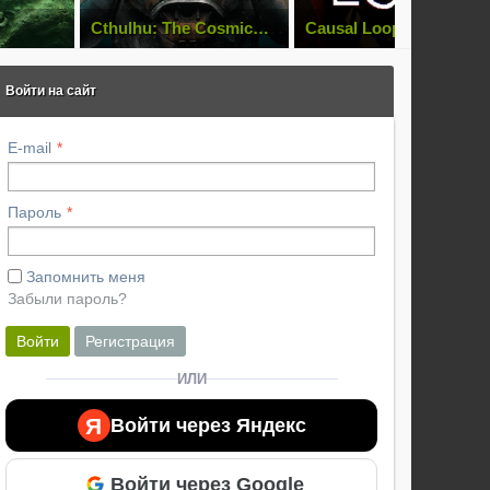
Cthulhu: The Cosmic
Causal Loop
Abyss
Войти на сайт
E-mail
Пароль
Запомнить меня
Забыли пароль?
Войти
Регистрация
ИЛИ
Я
Войти через Яндекс
Войти через Google