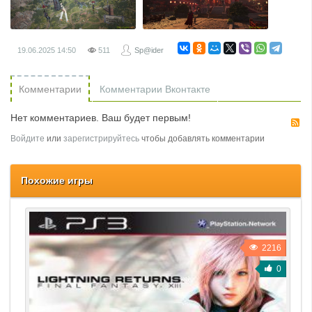
19.06.2025
14:50
511
Sp@ider
Комментарии
Комментарии Вконтакте
Нет комментариев. Ваш будет первым!
R
Войдите
или
зарегистрируйтесь
чтобы добавлять комментарии
Похожие игры
2216
0